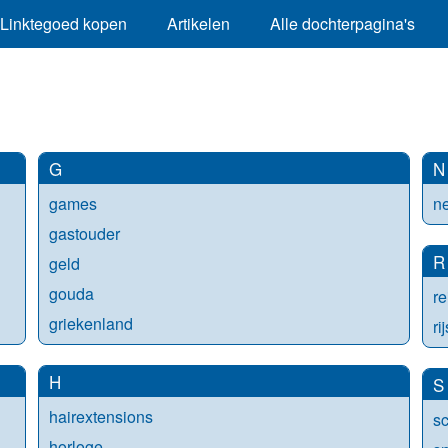
Linktegoed kopen
Artikelen
Alle dochterpagina's
G
N
games
n
gastouder
R
geld
gouda
re
griekenland
ri
H
S
hairextensions
s
horloge