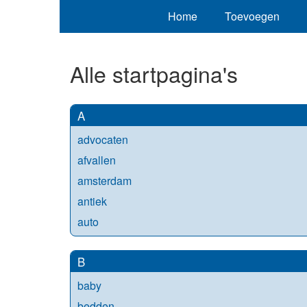
Home
Toevoegen
Alle startpagina's
A
advocaten
afvallen
amsterdam
antiek
auto
B
baby
bedden