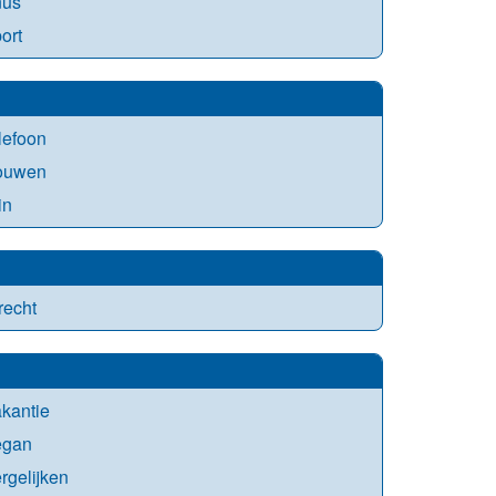
nus
ort
lefoon
rouwen
in
recht
kantie
egan
rgelijken