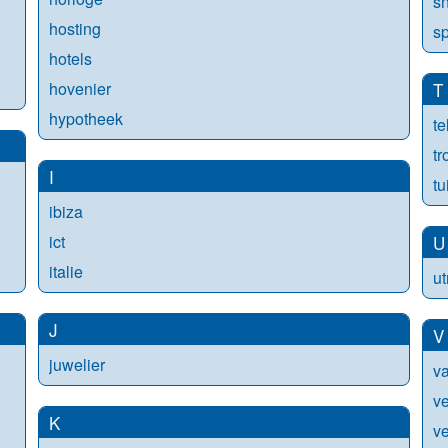
s
hosting
sp
hotels
hovenier
T
hypotheek
te
t
I
tu
ibiza
ict
U
italie
ut
J
V
juwelier
va
v
K
ve