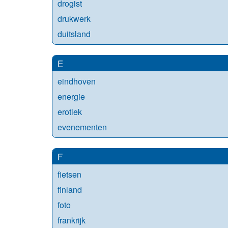
drogist
drukwerk
duitsland
E
eindhoven
energie
erotiek
evenementen
F
fietsen
finland
foto
frankrijk