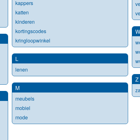
kappers
v
katten
ve
kinderen
kortingscodes
kringloopwinkel
w
w
L
w
lenen
Z
M
za
meubels
mobiel
mode