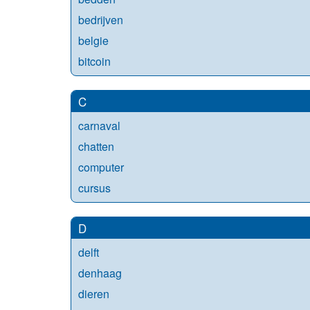
bedrijven
belgie
bitcoin
C
carnaval
chatten
computer
cursus
D
delft
denhaag
dieren