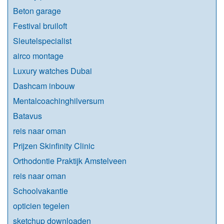
Beton garage
Festival bruiloft
Sleutelspecialist
airco montage
Luxury watches Dubai
Dashcam inbouw
Mentalcoachinghilversum
Batavus
reis naar oman
Prijzen Skinfinity Clinic
Orthodontie Praktijk Amstelveen
reis naar oman
Schoolvakantie
opticien tegelen
sketchup downloaden