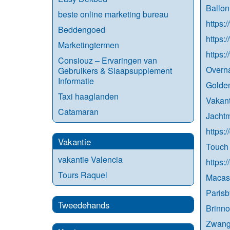
Ballon
beste online marketing bureau
https:
Beddengoed
https:
Marketingtermen
https:
Consiouz – Ervaringen van
Overn
Gebruikers & Slaapsupplement
Informatie
Golde
Taxi haaglanden
Vakant
Catamaran
Jacht
https:
Vakantie
Touch
vakantie Valencia
https:
Tours Raquel
Macas
Parisb
Tweedehands
Brinno
Zwang