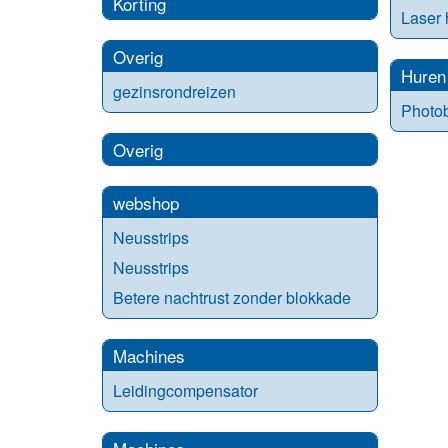
Korting
Laser 
Overig
Huren
gezinsrondreizen
Photob
Overig
webshop
Neusstrips
Neusstrips
Betere nachtrust zonder blokkade
Machines
Leidingcompensator