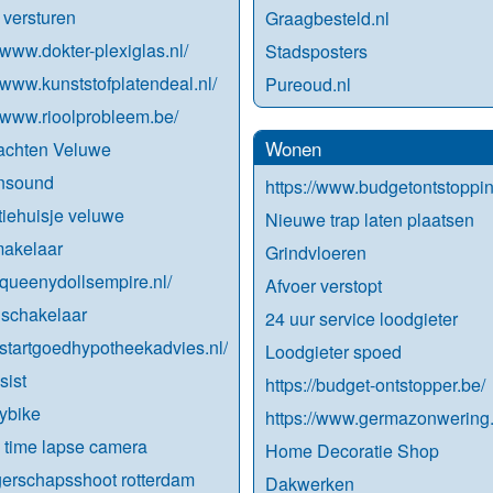
 versturen
Graagbesteld.nl
//www.dokter-plexiglas.nl/
Stadsposters
//www.kunststofplatendeal.nl/
Pureoud.nl
//www.rioolprobleem.be/
Wonen
achten Veluwe
nsound
https://www.budgetontstoppin
iehuisje veluwe
Nieuwe trap laten plaatsen
makelaar
Grindvloeren
//queenydollsempire.nl/
Afvoer verstopt
 schakelaar
24 uur service loodgieter
//startgoedhypotheekadvies.nl/
Loodgieter spoed
sist
https://budget-ontstopper.be/
ybike
https://www.germazonwering.
 time lapse camera
Home Decoratie Shop
erschapsshoot rotterdam
Dakwerken