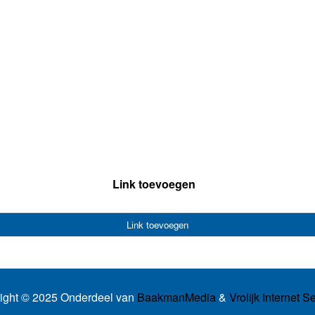
Link toevoegen
Link toevoegen
ight © 2025 Onderdeel van
BaakmanMedia
&
Vrolijk Internet S