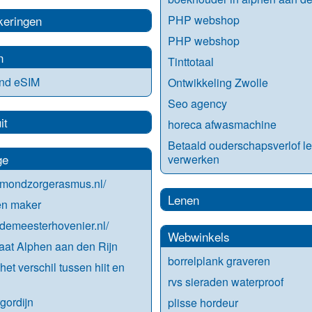
keringen
PHP webshop
PHP webshop
n
Tinttotaal
and eSIM
Ontwikkeling Zwolle
Seo agency
it
horeca afwasmachine
Betaald ouderschapsverlof l
ge
verwerken
//mondzorgerasmus.nl/
Lenen
en maker
//demeesterhovenier.nl/
Webwinkels
at Alphen aan den Rijn
borrelplank graveren
het verschil tussen hiit en
rvs sieraden waterproof
gordijn
plisse hordeur