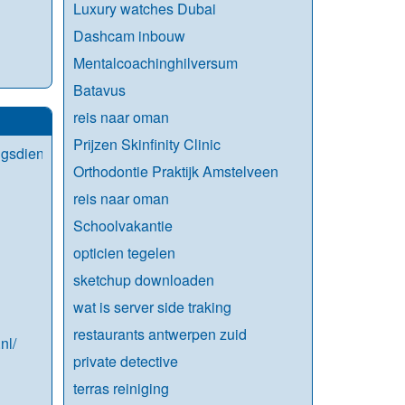
Luxury watches Dubai
Dashcam inbouw
Mentalcoachinghilversum
Batavus
reis naar oman
Prijzen Skinfinity Clinic
gsdienst.be/
Orthodontie Praktijk Amstelveen
reis naar oman
Schoolvakantie
opticien tegelen
sketchup downloaden
wat is server side traking
restaurants antwerpen zuid
nl/
private detective
terras reiniging