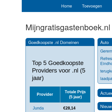
Home
Toevoegen
Mijngratisgastenboek.nl
Goedkoopste .nl Domeinen
Auto
Gerem
Refres
Top 5 Goedkoopste
Eindh
Providers voor .nl (5
terug
jaar)
laadpa
Totale Prijs
Actue
Provider
(5 jaar)
Nieuw
Junda
€28,14