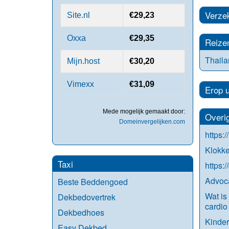
Verze
Site.nl
€29,23
Oxxa
€29,35
Reize
Thail
Mijn.host
€30,20
Vimexx
€31,09
Erop u
Mede mogelijk gemaakt door:
Overi
Domeinvergelijken.com
https:
Klokk
Taxi
https:
Advoca
Beste Beddengoed
Wat is 
Dekbedovertrek
cardio
Dekbedhoes
Kinder
Easy Dekbed