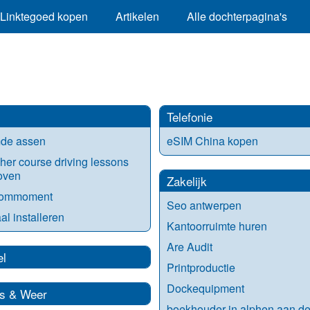
Linktegoed kopen
Artikelen
Alle dochterpagina's
Telefonie
de assen
eSIM China kopen
her course driving lessons
oven
Zakelijk
kommoment
Seo antwerpen
al installeren
Kantoorruimte huren
Are Audit
el
Printproductie
Dockequipment
s & Weer
boekhouder in alphen aan den